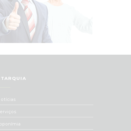
UTARQUIA
otícias
erviços
oponímia