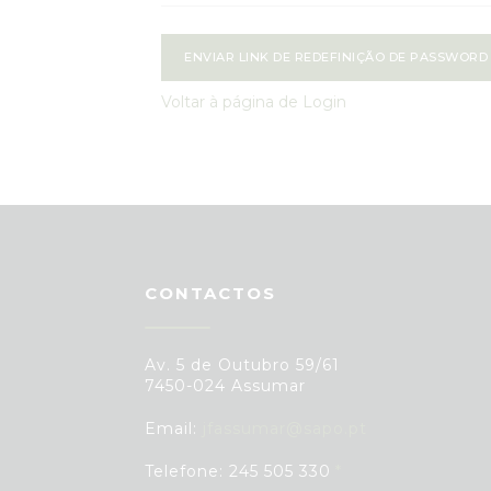
ENVIAR LINK DE REDEFINIÇÃO DE PASSWORD
Voltar à página de Login
CONTACTOS
Av. 5 de Outubro 59/61
7450-024 Assumar
Email:
jfassumar@sapo.pt
Telefone: 245 505 330