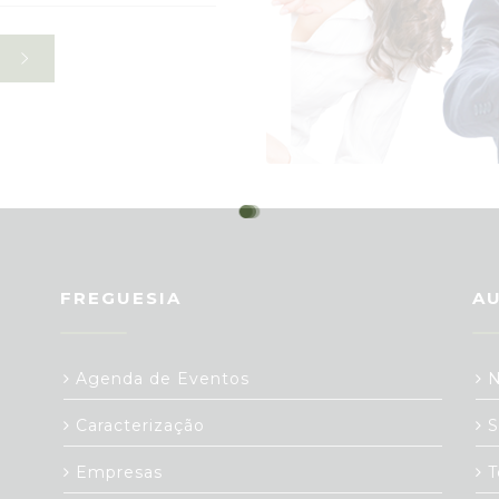
FREGUESIA
A
Agenda de Eventos
N
Caracterização
S
Empresas
T