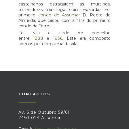
castelhanos estragaram as muralhas,
minando-as, mas logo foram reparadas. Foi
primeiro
conde de Assumar
D. Pedro de
Almeida, que casou com a filha do primeiro
conde da Torre.
Foi vila e sede de concelho
entre
1288
e
1836
. Este era composto
apenas pela freguesia da vila
CONTACTOS
Av. 5 de Outubro 59/61
7450-024 Assumar