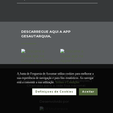
DESCARREGUE AQUI A APP
GESAUTARQUIA,
A Junta de Freguesia de Assumar utiliza cookies para melhorar a
© 2026 Junta de Freguesia de Assumar. Todos
sua experiência de navegação e para fins estatísticos. Ao navegar
os direitos reservados |
Termos e Condições
|
*
está a consentir a sua utilização.
Termos e Condições
Chamada para a rede fixa nacional.
Definiçoes de Cookies
Aceitar
Desenvolvido por: