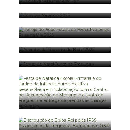
21 foto(s)
INICIATIVA "ASSUMAR EM FLOR"
24-06-2026
44 foto(s)
CONVÍVIO NATALÍCIO 2025
25-12-2025
43 foto(s)
DESEJO DE BOAS FESTAS DO EXECUTIVO
PELAS RUAS DA VILA 2025
25-12-2025
ACENDER DA FOGUEIRA DE NATAL 2025
71 foto(s)
24-12-2025
14 foto(s)
JANTAR DE NATAL JUNTA DE FREGUESIA
18-12-2025
18 foto(s)
FESTA DE NATAL DA ESCOLA PRIMÁRIA E
DO JARDIM DE INFÂNCIA, NUMA
INICIATIVA DESENVOLVIDA EM
COLABORAÇÃO COM O CENTRO DE