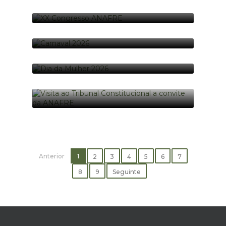
ENTREGA DE FOLARES IPSS´S 2026
11 foto(s)
03-04-2026
8 foto(s)
XX CONGRESSO ANAFRE
30-01-2026
7 foto(s)
CARNAVAL 2026
17-02-2026
49 foto(s)
DIA DA MULHER 2026
08-03-2026
68 foto(s)
VISITA AO TRIBUNAL CONSTITUCIONAL A
CONVITE DA ANAFRE
22-05-2026
10 foto(s)
Anterior
1
2
3
4
5
6
7
8
9
Seguinte