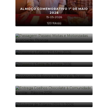
ALMOÇO COMEMORATIVO 1º DE MAIO
2026
15-05-2026
120 foto(s)
PASSAGEM PASSEIO MOTAS E
MOTORIZADAS ASSOCIAÇÃO PIRONGA
02-05-2026
PASSEIO A FÁTIMA 23 MAIO 2026
15 foto(s)
23-05-2026
37 foto(s)
PASSEIO À SERRA DA ESTRELA 2026
01-03-2026
16 foto(s)
INTERVENÇÃO ÁRVORE NA PRAÇA DE
TOUROS
02-03-2026
6 foto(s)
ENTREGA COELHOS CHOCOLATE À
COMUNIDADE ESCOLAR - PÁSCOA 2026
27-03-2026