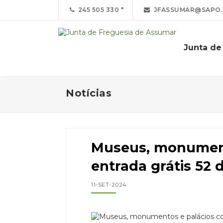
245 505 330
JFASSUMAR@SAPO.
Junta de
Notícias
Museus, monument
entrada grátis 52 
11-SET-2024