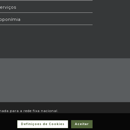
erviços
oponímia
da para a rede fixa nacional.
Definiçoes de Cookies
Aceitar